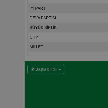
İYİ PARTİ
DEVA PARTİSİ
BÜYÜK BİRLİK
CHP
MİLLET
🌍 Başka bir dil