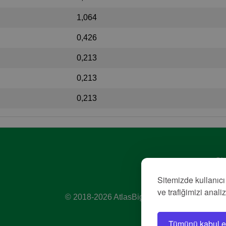
1,064
0,426
0,213
0,213
0,213
Giz
Hiz
Sitemizde kullanıcı
Kü
ve trafiğimizi anali
© 2018-2026 AtlasBig.com
Tümünü kabul e