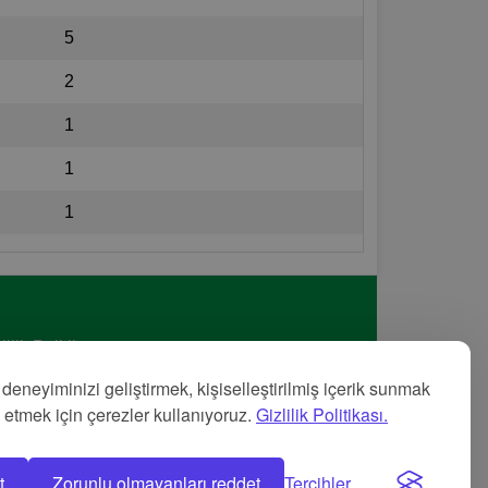
5
2
1
1
1
lilik Politikası
met Şartları
 deneyiminizi geliştirmek, kişiselleştirilmiş içerik sunmak
nye
z etmek için çerezler kullanıyoruz.
Gizlilik Politikası.
t
Zorunlu olmayanları reddet
Tercihler