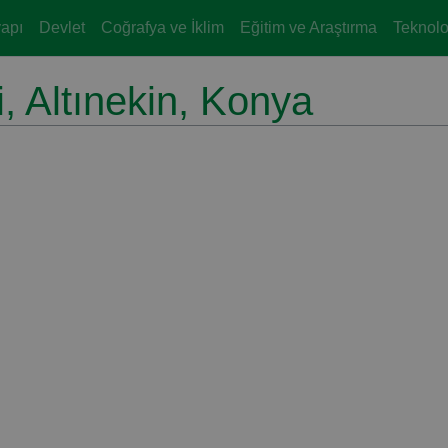
yapı
Devlet
Coğrafya ve İklim
Eğitim ve Araştırma
Teknoloj
, Altınekin, Konya