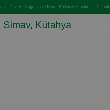
yapı
Devlet
Coğrafya ve İklim
Eğitim ve Araştırma
Teknoloj
, Simav, Kütahya