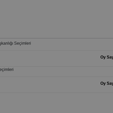
kanlığı Seçimleri
Oy Say
eçimleri
Oy Say