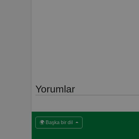
Yorumlar
🌍 Başka bir dil