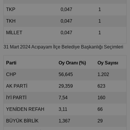
TKP
0,047
1
TKH
0,047
1
MİLLET
0,047
1
31 Mart 2024 Acıpayam İlçe Belediye Başkanlığı Seçimleri
Parti
Oy Oranı (%)
Oy Sayısı
CHP
56,645
1.202
AK PARTİ
29,359
623
İYİ PARTİ
7,54
160
YENİDEN REFAH
3,11
66
BÜYÜK BİRLİK
1,367
29