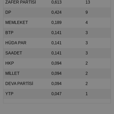
ZAFER PARTİSİ
0,613
13
DP
0,424
9
MEMLEKET
0,189
4
BTP
0,141
3
HÜDA PAR
0,141
3
SAADET
0,141
3
HKP
0,094
2
MİLLET
0,094
2
DEVA PARTİSİ
0,094
2
YTP
0,047
1