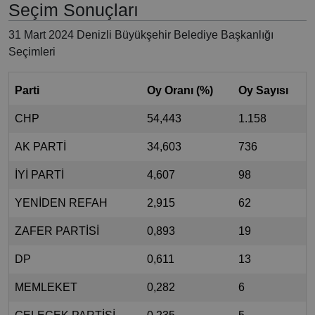
Seçim Sonuçları
31 Mart 2024 Denizli Büyükşehir Belediye Başkanlığı
Seçimleri
Parti
Oy Oranı (%)
Oy Sayısı
CHP
54,443
1.158
AK PARTİ
34,603
736
İYİ PARTİ
4,607
98
YENİDEN REFAH
2,915
62
ZAFER PARTİSİ
0,893
19
DP
0,611
13
MEMLEKET
0,282
6