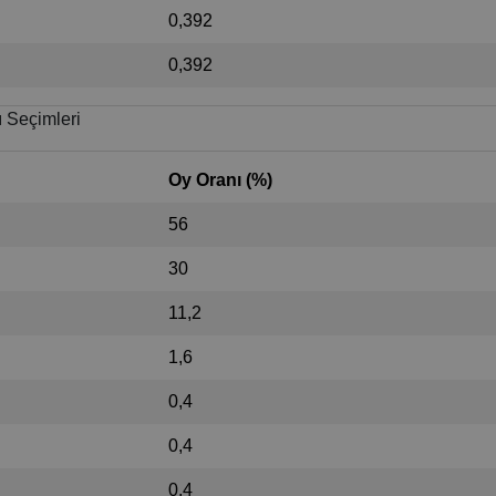
0,392
0,392
 Seçimleri
Oy Oranı (%)
56
30
11,2
1,6
0,4
0,4
0,4