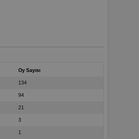
Oy Sayısı
134
94
21
3
1