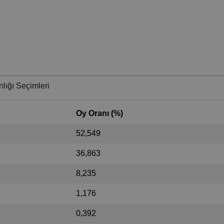
lığı Seçimleri
Oy Oranı (%)
52,549
36,863
8,235
1,176
0,392