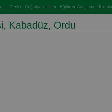
yapı
Devlet
Coğrafya ve İklim
Eğitim ve Araştırma
Teknoloj
si, Kabadüz, Ordu