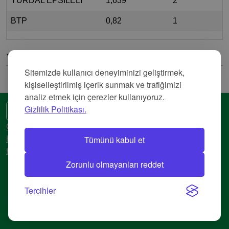
YURDAL EPSİLELİ
1,639
2
BTP
0,82
1
Yorumlar
Sitemizde kullanıcı deneyiminizi geliştirmek,
kişiselleştirilmiş içerik sunmak ve trafiğimizi
analiz etmek için çerezler kullanıyoruz.
Gizlilik Politikası.
🌍 Başka bir dil
Gizlilik Politikası
Tümünü kabul et
Hizmet Şartları
Künye
Zorunlu olmayanları reddet
© 2018-2026 AtlasBig.com
Tercihler