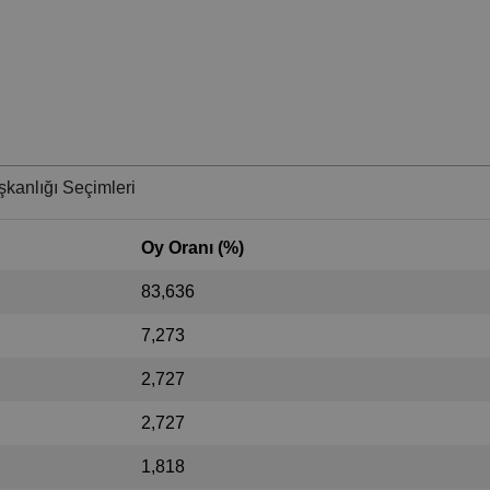
kanlığı Seçimleri
Oy Oranı (%)
83,636
7,273
2,727
2,727
1,818