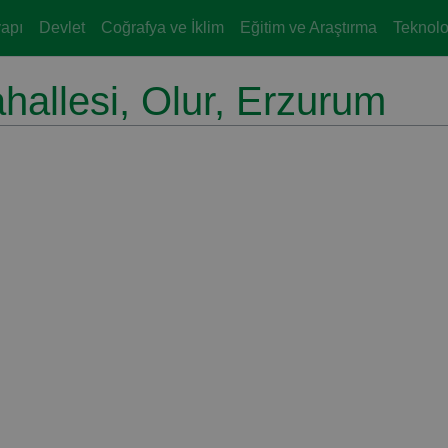
yapı
Devlet
Coğrafya ve İklim
Eğitim ve Araştırma
Teknoloj
allesi, Olur, Erzurum