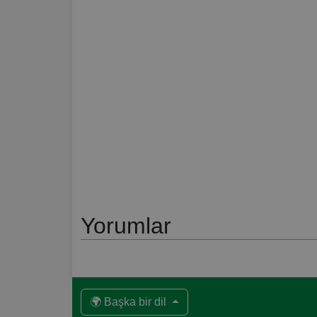
Yorumlar
🌍 Başka bir dil