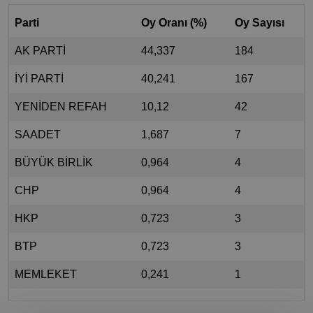
Parti
Oy Oranı (%)
Oy Sayısı
AK PARTİ
44,337
184
İYİ PARTİ
40,241
167
YENİDEN REFAH
10,12
42
SAADET
1,687
7
BÜYÜK BİRLİK
0,964
4
CHP
0,964
4
HKP
0,723
3
BTP
0,723
3
MEMLEKET
0,241
1