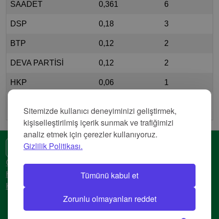
SAADET
0,361
6
DSP
0,18
3
BTP
0,12
2
DEVA PARTİSİ
0,12
2
HKP
0,06
1
AB PARTİ
0,06
1
Sitemizde kullanıcı deneyiminizi geliştirmek,
kişiselleştirilmiş içerik sunmak ve trafiğimizi
analiz etmek için çerezler kullanıyoruz.
Gizlilik Politikası.
🌍 Başka bir dil
Gizlilik Politikası
Tümünü kabul et
Hizmet Şartları
Künye
Zorunlu olmayanları reddet
© 2018-2026 AtlasBig.com