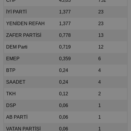
CHP
45,03
752
İYİ PARTİ
1,377
23
YENİDEN REFAH
1,377
23
ZAFER PARTİSİ
0,778
13
DEM Parti
0,719
12
EMEP
0,359
6
BTP
0,24
4
SAADET
0,24
4
TKH
0,12
2
DSP
0,06
1
AB PARTİ
0,06
1
VATAN PARTİSİ
0,06
1