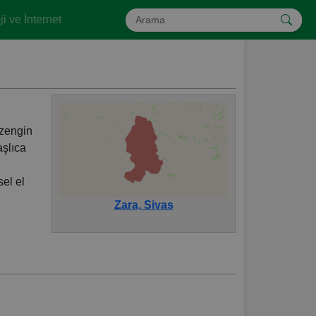
i ve İnternet
 zengin
aşlıca
sel el
Zara, Sivas