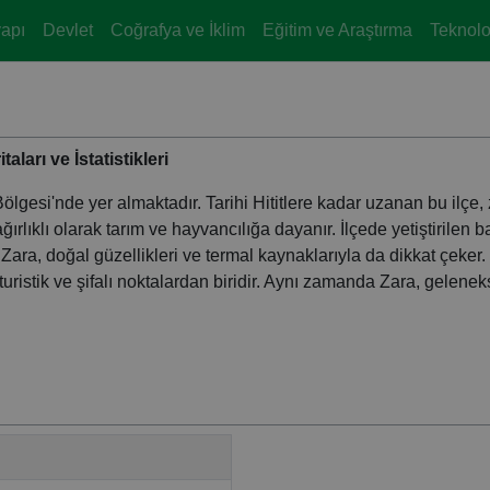
yapı
Devlet
Coğrafya ve İklim
Eğitim ve Araştırma
Teknoloj
aları ve İstatistikleri
 Bölgesi'nde yer almaktadır. Tarihi Hititlere kadar uzanan bu ilçe,
ğırlıklı olarak tarım ve hayvancılığa dayanır. İlçede yetiştirilen b
 Zara, doğal güzellikleri ve termal kaynaklarıyla da dikkat çeker.
uristik ve şifalı noktalardan biridir. Aynı zamanda Zara, gelenek