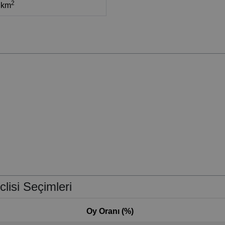
2
 km
lisi Seçimleri
Oy Oranı (%)