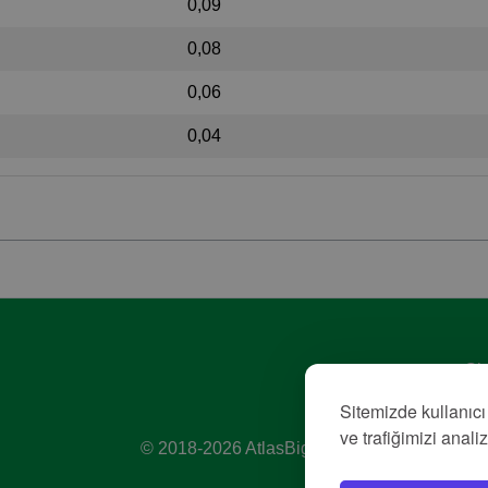
0,09
0,08
0,06
0,04
Giz
Hiz
Sitemizde kullanıcı
Kü
ve trafiğimizi anali
© 2018-2026 AtlasBig.com