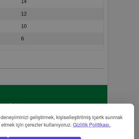
14
12
10
6
lilik Politikası
met Şartları
 deneyiminizi geliştirmek, kişiselleştirilmiş içerik sunmak
nye
z etmek için çerezler kullanıyoruz.
Gizlilik Politikası.