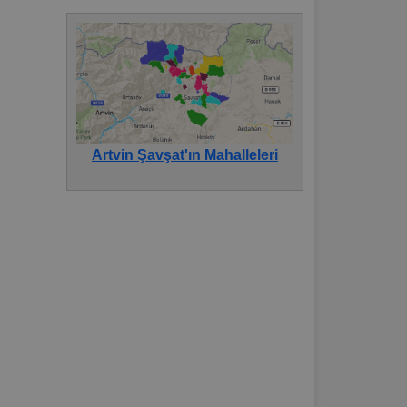
Artvin Şavşat'ın Mahalleleri