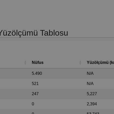
 Yüzölçümü Tablosu
Nüfus
Yüzölçümü (
5.490
N/A
521
N/A
247
5,227
0
2,394