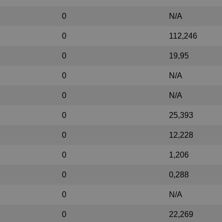
0
N/A
0
112,246
0
19,95
0
N/A
0
N/A
0
25,393
0
12,228
0
1,206
0
0,288
0
N/A
0
22,269