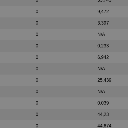
0
53,743
0
9,472
0
3,397
0
N/A
0
0,233
0
6,942
0
N/A
0
25,439
0
N/A
0
0,039
0
44,23
0
44,674