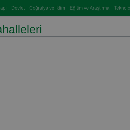
yapı
Devlet
Coğrafya ve İklim
Eğitim ve Araştırma
Teknoloj
halleleri