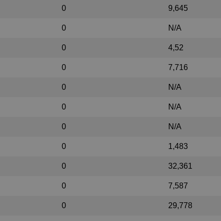
0
9,645
0
N/A
0
4,52
0
7,716
0
N/A
0
N/A
0
N/A
0
1,483
0
32,361
0
7,587
0
29,778