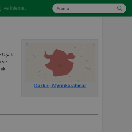
i ve İnternet
se Uşak
a ve
mik
Dazkırı, Afyonkarahisar