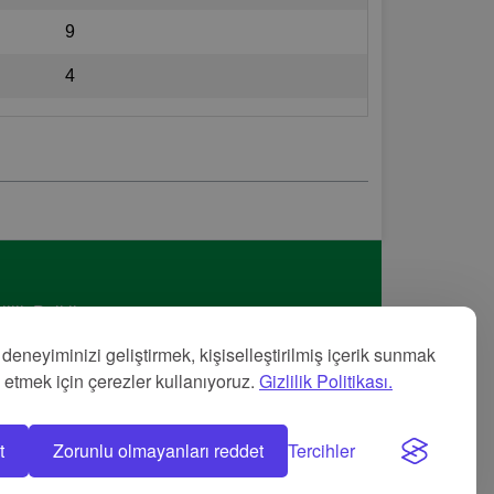
9
4
lilik Politikası
met Şartları
 deneyiminizi geliştirmek, kişiselleştirilmiş içerik sunmak
nye
z etmek için çerezler kullanıyoruz.
Gizlilik Politikası.
t
Zorunlu olmayanları reddet
Tercihler