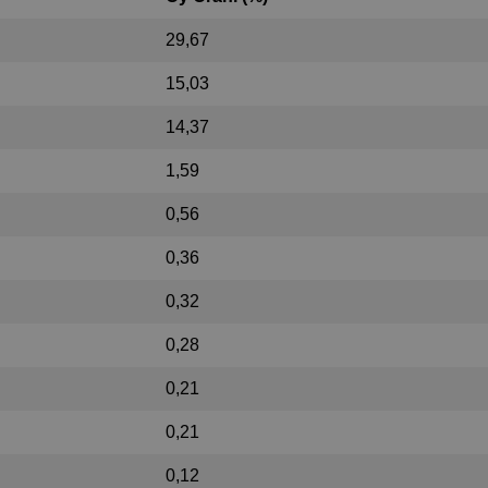
29,67
15,03
14,37
1,59
0,56
0,36
0,32
0,28
0,21
0,21
0,12