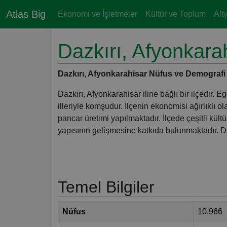
Atlas Big
Ekonomi ve İşletmeler
Kültür ve Toplum
Alt
Dazkırı, Afyonkara
Dazkırı, Afyonkarahisar Nüfus ve Demografi Bilg
Dazkırı, Afyonkarahisar iline bağlı bir ilçedir.
illeriyle komşudur. İlçenin ekonomisi ağırlıklı 
pancar üretimi yapılmaktadır. İlçede çeşitli kül
yapısının gelişmesine katkıda bulunmaktadır. Daz
Temel Bilgiler
Nüfus
10.966