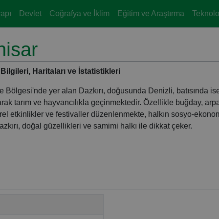
yapı
Devlet
Coğrafya ve İklim
Eğitim ve Araştırma
Teknoloj
hisar
ileri, Haritaları ve İstatistikleri
 Ege Bölgesi'nde yer alan Dazkırı, doğusunda Denizli, batısında i
olarak tarım ve hayvancılıkla geçinmektedir. Özellikle buğday, arp
türel etkinlikler ve festivaller düzenlenmekte, halkın sosyo-ekono
kırı, doğal güzellikleri ve samimi halkı ile dikkat çeker.