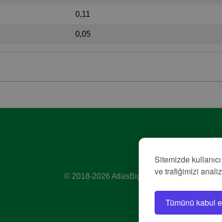
0,11
0,05
Giz
Hiz
Sitemizde kullanıcı
Kü
ve trafiğimizi anali
© 2018-2026 AtlasBig.com
Tümünü kabul e