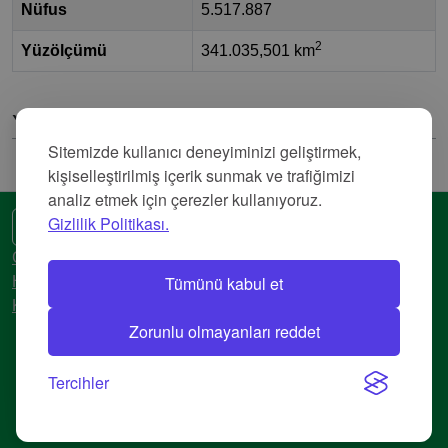
Nüfus
5.517.887
2
Yüzölçümü
341.035,501 km
Yorumlar
Sitemizde kullanıcı deneyiminizi geliştirmek,
kişiselleştirilmiş içerik sunmak ve trafiğimizi
analiz etmek için çerezler kullanıyoruz.
Gizlilik Politikası.
🌍 Başka bir dil
Gizlilik Politikası
Tümünü kabul et
Hizmet Şartları
Künye
Zorunlu olmayanları reddet
© 2018-2026 AtlasBig.com
Tercihler