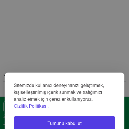
Yorumlar
Sitemizde kullanıcı deneyiminizi geliştirmek,
kişiselleştirilmiş içerik sunmak ve trafiğimizi
analiz etmek için çerezler kullanıyoruz.
Gizlilik Politikası.
🌍 Başka bir dil
Gizlilik Politikası
Tümünü kabul et
Hizmet Şartları