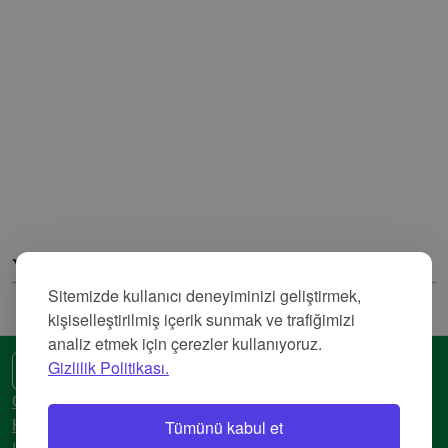
Yorumlar
Sitemizde kullanıcı deneyiminizi geliştirmek,
kişiselleştirilmiş içerik sunmak ve trafiğimizi
analiz etmek için çerezler kullanıyoruz.
Gizlilik Politikası.
🌍 Başka bir dil
Gizlilik Politikası
Tümünü kabul et
Hizmet Şartları