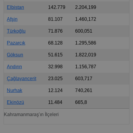
Elbistan
142.779
2.204,199
Afşin
81.107
1.460,172
Türkoğlu
71.876
600,051
Pazarcık
68.128
1.295,586
Göksun
51.615
1.822,019
Andırın
32.998
1.156,787
Çağlayancerit
23.025
603,717
Nurhak
12.124
740,261
Ekinözü
11.484
665,8
Kahramanmaraş'ın İlçeleri