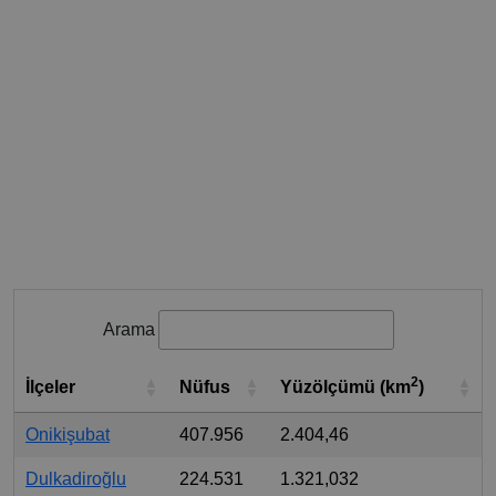
Arama
2
İlçeler
Nüfus
Yüzölçümü (km
)
Onikişubat
407.956
2.404,46
Dulkadiroğlu
224.531
1.321,032