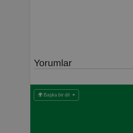
Yorumlar
🌍 Başka bir dil