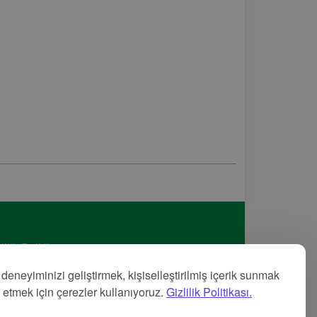
lilik Politikası
met Şartları
 deneyiminizi geliştirmek, kişiselleştirilmiş içerik sunmak
nye
z etmek için çerezler kullanıyoruz.
Gizlilik Politikası.