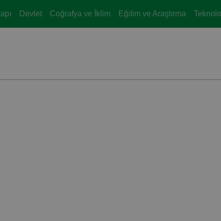
yapı
Devlet
Coğrafya ve İklim
Eğitim ve Araştırma
Teknoloj