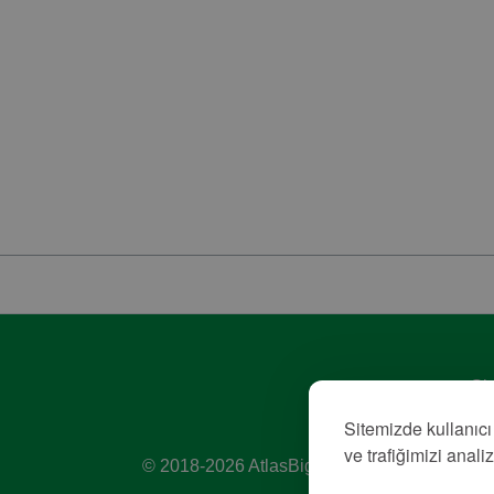
Giz
Hiz
Sitemizde kullanıcı
Kü
ve trafiğimizi anali
© 2018-2026 AtlasBig.com