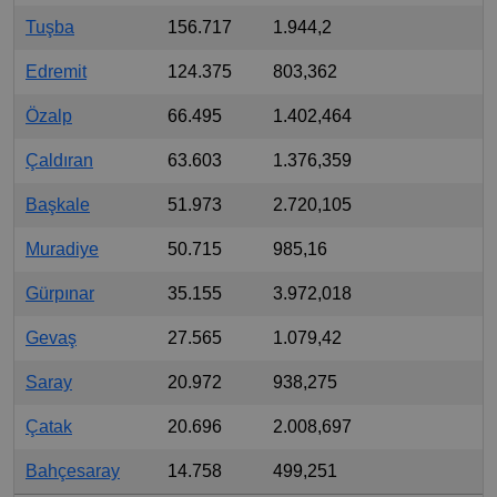
Tuşba
156.717
1.944,2
Edremit
124.375
803,362
Özalp
66.495
1.402,464
Çaldıran
63.603
1.376,359
Başkale
51.973
2.720,105
Muradiye
50.715
985,16
Gürpınar
35.155
3.972,018
Gevaş
27.565
1.079,42
Saray
20.972
938,275
Çatak
20.696
2.008,697
Bahçesaray
14.758
499,251