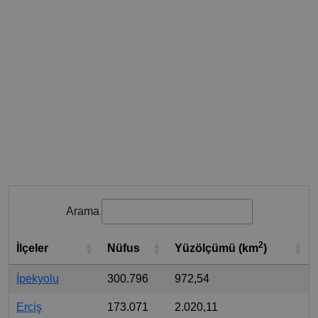
Arama
2
İlçeler
Nüfus
Yüzölçümü (km
)
İpekyolu
300.796
972,54
Erciş
173.071
2.020,11