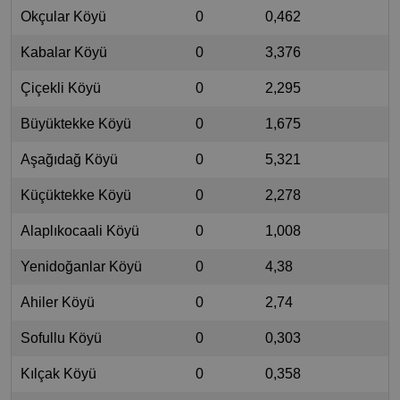
Okçular Köyü
0
0,462
Kabalar Köyü
0
3,376
Çiçekli Köyü
0
2,295
Büyüktekke Köyü
0
1,675
Aşağıdağ Köyü
0
5,321
Küçüktekke Köyü
0
2,278
Alaplıkocaali Köyü
0
1,008
Yenidoğanlar Köyü
0
4,38
Ahiler Köyü
0
2,74
Sofullu Köyü
0
0,303
Kılçak Köyü
0
0,358