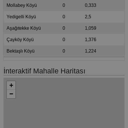
Mollabey Köyü
0
0,333
Yedigelli Köyü
0
2,5
Aşağıtekke Köyü
0
1,059
Çayköy Köyü
0
1,376
Bektaşlı Köyü
0
1,224
İnteraktif Mahalle Haritası
+
−