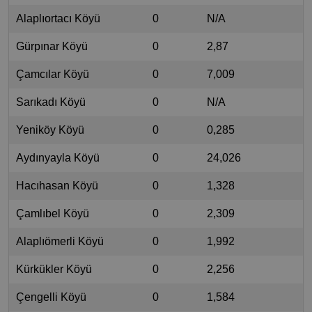
Alaplıortacı Köyü
0
N/A
Gürpınar Köyü
0
2,87
Çamcılar Köyü
0
7,009
Sarıkadı Köyü
0
N/A
Yeniköy Köyü
0
0,285
Aydınyayla Köyü
0
24,026
Hacıhasan Köyü
0
1,328
Çamlıbel Köyü
0
2,309
Alaplıömerli Köyü
0
1,992
Kürkükler Köyü
0
2,256
Çengelli Köyü
0
1,584