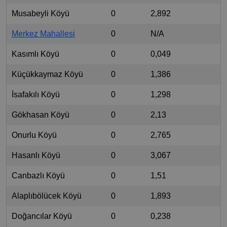
Musabeyli Köyü
0
2,892
Merkez Mahallesi
0
N/A
Kasımlı Köyü
0
0,049
Küçükkaymaz Köyü
0
1,386
İsafakılı Köyü
0
1,298
Gökhasan Köyü
0
2,13
Onurlu Köyü
0
2,765
Hasanlı Köyü
0
3,067
Canbazlı Köyü
0
1,51
Alaplıbölücek Köyü
0
1,893
Doğancılar Köyü
0
0,238