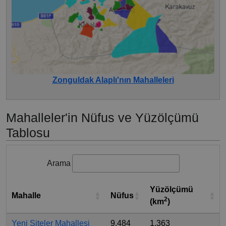
Zonguldak Alaplı'nın Mahalleleri
Mahalleler'in Nüfus ve Yüzölçümü
Tablosu
Arama
Yüzölçümü
Mahalle
Nüfus
2
(km
)
Yeni Siteler Mahallesi
9.484
1,363