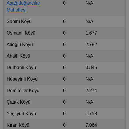
Aşağıdoğancılar
0
N/A
Mahallesi
Sabırlı Köyü
0
N/A
Osmanlı Köyü
0
1,677
Alioğlu Köyü
0
2,782
Ahatlı Köyü
0
N/A
Durhanlı Köyü
0
0,345
Hüseyinli Köyü
0
N/A
Demirciler Köyü
0
2,274
Çatak Köyü
0
N/A
Yeşilyurt Köyü
0
1,758
Kıran Köyü
0
7,064