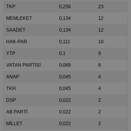
TKP
0,256
23
MEMLEKET
0,134
12
SAADET
0,134
12
HAK-PAR
0,111
10
YTP
0,1
9
VATAN PARTİSİ
0,089
8
ANAP
0,045
4
TKH
0,045
4
DSP
0,022
2
AB PARTİ
0,022
2
MİLLET
0,022
2