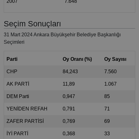
2007
7.648
Seçim Sonuçları
31 Mart 2024 Ankara Büyükşehir Belediye Başkanlığı
Seçimleri
Parti
Oy Oranı (%)
Oy Sayısı
CHP
84,243
7.560
AK PARTİ
11,89
1.067
DEM Parti
0,947
85
YENİDEN REFAH
0,791
71
ZAFER PARTİSİ
0,769
69
İYİ PARTİ
0,368
33