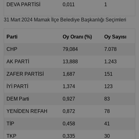
DEVA PARTİSİ
0,011
1
31 Mart 2024 Mamak İlçe Belediye Başkanlığı Seçimleri
Parti
Oy Oranı (%)
Oy Sayısı
CHP
79,084
7.078
AK PARTİ
13,888
1.243
ZAFER PARTİSİ
1,687
151
İYİ PARTİ
1,374
123
DEM Parti
0,927
83
YENİDEN REFAH
0,872
78
TİP
0,458
41
TKP
0,335
30