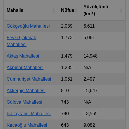
Yüzölçümü
Mahalle
Nüfus
2
(km
)
Gökçeoğlu Mahallesi
2.039
6,611
Fevzi Çakmak
1.773
5,061
Mahallesi
Aktaş Mahallesi
1.479
14,948
Akpınar Mahallesi
1.285
N/A
Cumhuriyet Mahallesi
1.051
2,497
Akkerpiç Mahallesi
810
15,647
Gülova Mahallesi
743
N/A
Batıayrancı Mahallesi
740
13,565
Kırcaoğlu Mahallesi
643
9,082