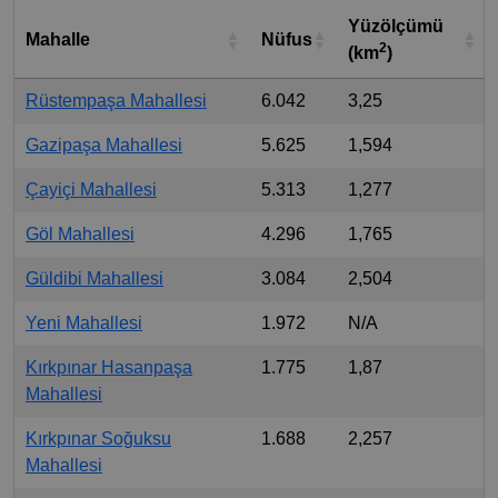
Yüzölçümü
Mahalle
Nüfus
2
(km
)
Rüstempaşa Mahallesi
6.042
3,25
Gazipaşa Mahallesi
5.625
1,594
Çayiçi Mahallesi
5.313
1,277
Göl Mahallesi
4.296
1,765
Güldibi Mahallesi
3.084
2,504
Yeni Mahallesi
1.972
N/A
Kırkpınar Hasanpaşa
1.775
1,87
Mahallesi
Kırkpınar Soğuksu
1.688
2,257
Mahallesi