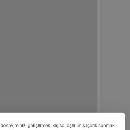
14.876,4
6.482,5
13.578,2
11.002,9
19.094,6
28.491,5
5.054,7
31.416
10.466,2
63.624,8
19.461
 deneyiminizi geliştirmek, kişiselleştirilmiş içerik sunmak
6.263,9