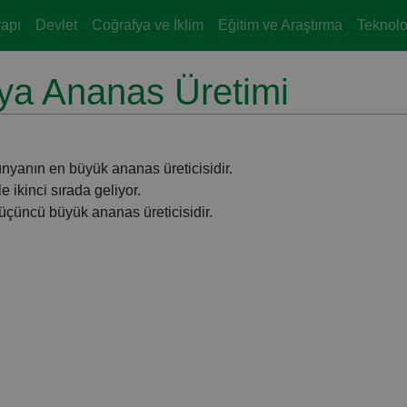
yapı
Devlet
Coğrafya ve İklim
Eğitim ve Araştırma
Teknoloj
ya Ananas Üretimi
ünyanın en büyük ananas üreticisidir.
 ikinci sırada geliyor.
, üçüncü büyük ananas üreticisidir.