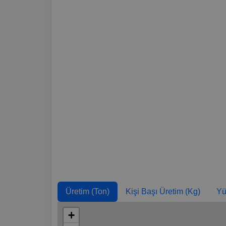
Venezuela
Dominik Cumhuriyeti
Benin
Tayvan
Tanzanya
Guatemala
Malavi
Malezya
Kamerun
Üretim (Ton)
Kişi Başı Üretim (Kg)
Yü
Kenya
Bangladeş
+