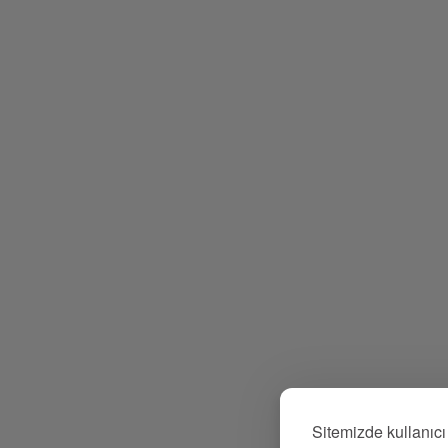
65.727,98
10,458
4.418
55.516,23
1,924
8.564
53.679,62
7,711
3.953
49.106
2,29
4.463
48.634
17,822
2.547
32.856
42,003
1.153
25.825
2,301
5.109
24.832,65
21,421
790
23.876,73
1,486
2.281
23.833,87
0,957
375
23.772,05
2,777
1.222
Sitemizde kullanıcı
20.786,92
1,732
3.319