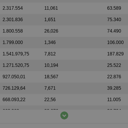
2.317.554
11,061
63.589
2.301.836
1,651
75.340
1.800.558
26,026
74.490
1.799.000
1,346
106.000
1.541.979,75
7,812
187.829
1.271.520,75
10,194
25.522
927.050,01
18,567
22.876
726.129,64
7,671
39.285
668.093,22
22,56
11.005
663.263
22,676
36.794
588.175,2
18,829
16.853