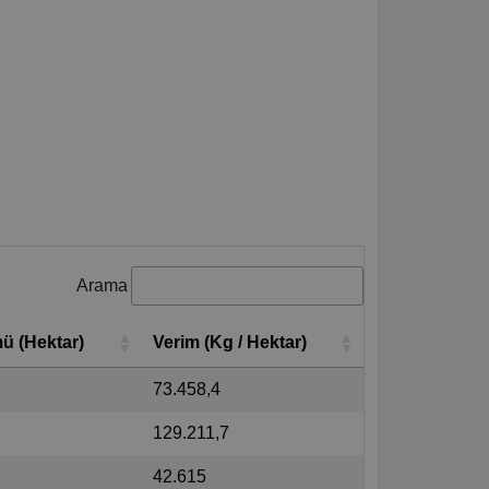
Arama
ü (Hektar)
Verim (Kg / Hektar)
73.458,4
129.211,7
42.615