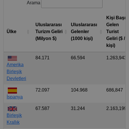
Arama
Kişi Başı
Uluslararası
Uluslararası
Gelen
Ülke
Turizm Geliri
Gelenler
Turist
(Milyon $)
(1000 kişi)
Geliri ($ /
kişi)
84.171
66.594
1.263,943
Amerika
Birleşik
Devletleri
72.097
104.968
686,847
İspanya
67.587
31.244
2.163,199
Birleşik
Krallık