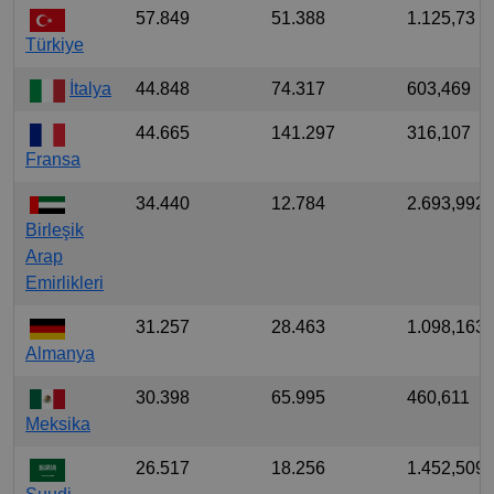
57.849
51.388
1.125,73
Türkiye
İtalya
44.848
74.317
603,469
44.665
141.297
316,107
Fransa
34.440
12.784
2.693,992
Birleşik
Arap
Emirlikleri
31.257
28.463
1.098,163
Almanya
30.398
65.995
460,611
Meksika
26.517
18.256
1.452,509