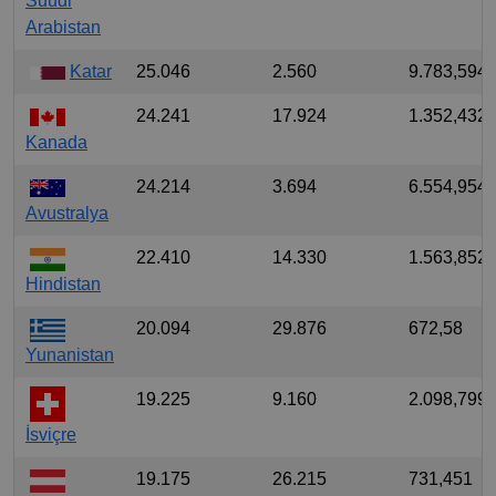
Suudi
Arabistan
Katar
25.046
2.560
9.783,594
24.241
17.924
1.352,432
Kanada
24.214
3.694
6.554,954
Avustralya
22.410
14.330
1.563,852
Hindistan
20.094
29.876
672,58
Yunanistan
19.225
9.160
2.098,799
İsviçre
19.175
26.215
731,451